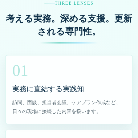
THREE LENSES
考える実務。深める支援。更新
sava（さば）くんの雑談ページ ※医療介護従
される専門性。
事者向け
医療・介護従事者の心が軽くなるエピソード集 Episode
1
01
医療・介護従事者の心が軽くなるエピソード集 Episode
2
もっと医療・介護従事者の心が軽くなるエピソード集 Ep
実務に直結する実践知
isode 3
訪問、面談、担当者会議、ケアプラン作成など、
制度は同じ。運用は別物。 ケアマネが知っている4+1自
日々の現場に接続した内容を扱います。
治体の話
ケアマネジャー実務編 ※ケアマネジャー向け