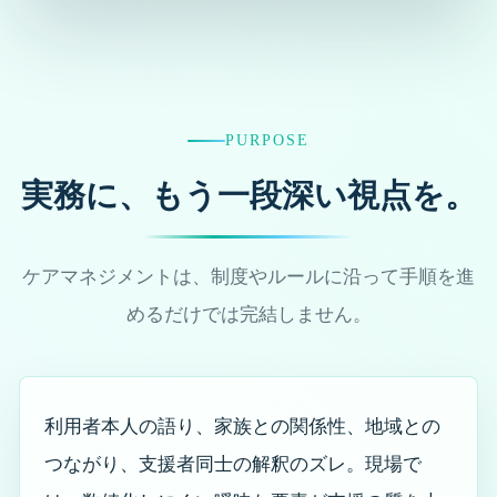
各市町村別の介護保険料について
介護保険で使えるサービスの全体地図（要介護の方向
け）
介護保険で使えるサービスの全体地図（要支援の方向
PURPOSE
け）
実務に、もう一段深い視点を。
40〜64歳でも介護保険は使えますか｜利用条件・特定疾
病・交通事故
介護保険サービス利用時に申請で得られる給付・減免・
ケアマネジメントは、制度やルールに沿って手順を進
税制優遇制度
めるだけでは完結しません。
なぜ介護保険は複雑なのか
2027年度からの介護保険制度見直し｜決まったこと・検
討中のこと
利用者本人の語り、家族との関係性、地域との
住所地特例制度とは｜介護保険・医療保険・障害福祉・
つながり、支援者同士の解釈のズレ。現場で
生活保護