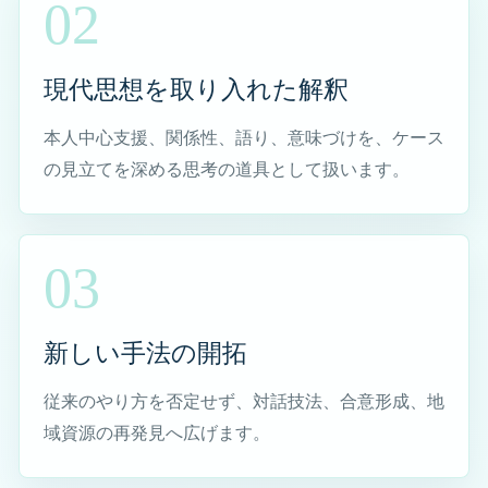
02
なぜケアマネジャーの仕事は大変と言われるのか
現代思想を取り入れた解釈
臨床社会学の観点から見たケアマネジャー業務
臨床の思考法｜現代思想とケアマネジメント
本人中心支援、関係性、語り、意味づけを、ケース
の見立てを深める思考の道具として扱います。
日々の支援に光を戻す｜現代思想とケアマネの実践知
医療・介護現場にFAXと紙媒体が残る理由
03
ケアマネ記録編｜記録が支援を守る理由
支援が行き詰まったときのケアマネジメント｜現代思
新しい手法の開拓
想・社会臨床学の実践
従来のやり方を否定せず、対話技法、合意形成、地
横浜市のケアマネジャー・介護相談 対応エリ
域資源の再発見へ広げます。
ア一覧