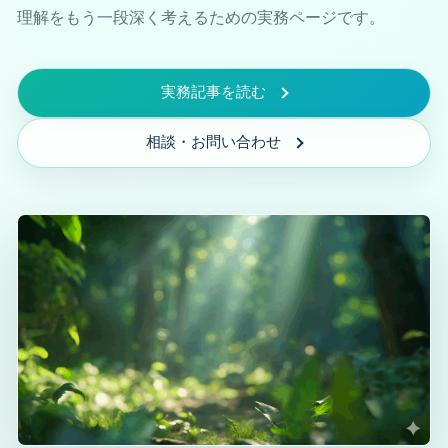
リンク集
理解をもう一段深く考えるための実務ページです。
交通のご案内
実務記事を読む
Kite art factory LLC プライバシーポリシー
相談・お問い合わせ
Prologue プロローグ
介護保険お役立ち情報 ※ご本人・ご家族様向
け
地域包括支援センターの役割
居宅介護支援事業所とは｜ケアマネジャーに相談できる
こと