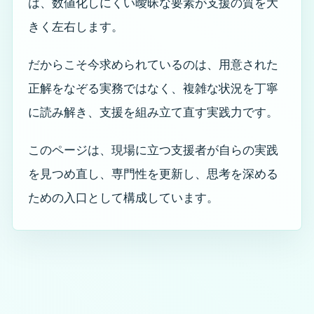
は、数値化しにくい曖昧な要素が支援の質を大
きく左右します。
Kite（きて）ちゃんの独り言 ※ご本人・ご家
だからこそ今求められているのは、用意された
族様向け
正解をなぞる実務ではなく、複雑な状況を丁寧
Kiteから、介護を受けるご本人様へ
に読み解き、支援を組み立て直す実践力です。
Kiteから、ご家族様へ
このページは、現場に立つ支援者が自らの実践
ご本人様・ご家族様へ ― 決める前に読んでいただきたい
を見つめ直し、専門性を更新し、思考を深める
こと ―
ための入口として構成しています。
ケアプランってなに
3色パステルアート｜創作と交流を楽しむアート活動
スウェーデン発祥のタッチケア「タクティールケア」の
理論と実践
ご相談、お問い合わせページ