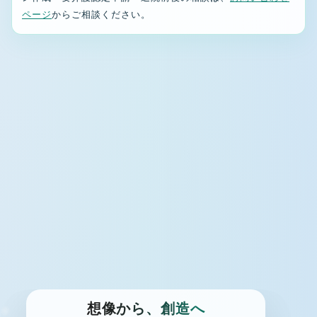
ページ
からご相談ください。
トップページへ戻る
想
像
か
ら
、
創
造
へ