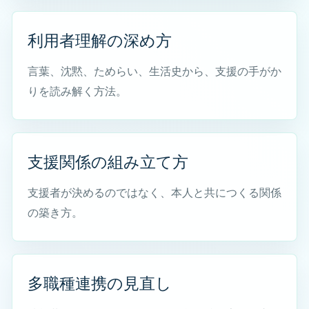
利用者理解の深め方
各種制度のおはなし
言葉、沈黙、ためらい、生活史から、支援の手がか
生活保護制度について
りを読み解く方法。
障害福祉サービスと支援制度
医療費を軽減する制度について
支援関係の組み立て方
難病・がん・医療依存度の高い方の支援制度
支援者が決めるのではなく、本人と共につくる関係
障害者手帳の種類と申請方法
の築き方。
介護離職を防ぐための仕事と介護の両立支援
成年後見制度・任意後見・日常生活自立支援事業
多職種連携の見直し