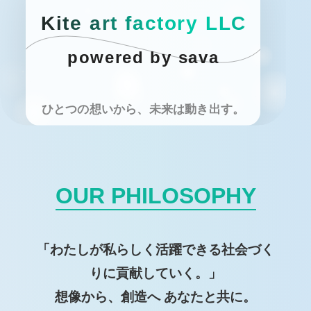
K
i
t
e
a
r
t
f
a
c
t
o
r
y
L
L
C
powered by sava
ひとつの想いから、未来は動き出す。
OUR PHILOSOPHY
「わたしが私らしく活躍できる社会づく
りに貢献していく。」
想像から、創造へ あなたと共に。