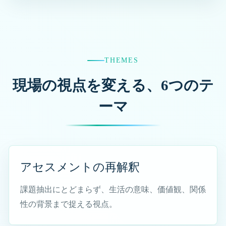
保土ヶ谷区の地域別介護・生活支援情報
横浜市西区でケアマネジャーをお探しの方へ
横浜市中区でケアマネジャーをお探しの方へ
THEMES
横浜市南区でケアマネジャーをお探しの方へ
現場の視点を変える、6つのテ
横浜市内またその他の市区町村（京浜エリア）のケアマ
ーマ
ネ相談｜きてケアプランセンター
保土ヶ谷区内の医療機関
横浜市西区内の医療機関
アセスメントの再解釈
横浜市中区内の医療機関
課題抽出にとどまらず、生活の意味、価値観、関係
保土ケ谷区・西区・中区の歯科医院・訪問歯科診療
性の背景まで捉える視点。
保土ケ谷区・西区・中区の在宅対応薬局・訪問薬剤管理