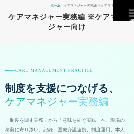
きてケアプランセンター
ホーム
ケアマネジャー実務編 ※ケアマネジャー向け
Kite art factory LLC powered by sava
保土ケ谷区・横浜市西区・中区・南区のケアマネ・介護相談
ケアマネジャー実務編 ※ケアマネ
提供サービス
ME
ジャー向け
きてケアプランセンター居宅介護支援事業所
重要事項説明書・居宅介護支援
ケアプラン作成・居宅介護支援の相談
個人情報保護規定・きてケアプランセンター
CARE MANAGEMENT PRACTICE
サービス提供の流れ・ケアプラン作成まで
制度を支援につなげる、
介護保険申請・要介護認定の相談
ケアマネジャー実務編
退院前後の支援｜病院から在宅生活へつなぐ準備
「制度を回す実務」から「意味を紡ぐ実践」へ。現場の
病院や介護サービスとの連絡｜自宅で暮らすための相談
葛藤に寄り添い、記録、医療介護連携、制度運用、本人