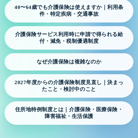
各市町村別の介護保険料について
40〜64歳でも介護保険は使えますか｜利用条
件・特定疾病・交通事故
介護保険で使えるサービスの全体地図（要介護の方向
け）
介護保険サービス利用時に申請で得られる給
介護保険で使えるサービスの全体地図（要支援の方向
付・減免・税制優遇制度
け）
40〜64歳でも介護保険は使えますか｜利用条件・特定疾
なぜ介護保険は複雑なのか
病・交通事故
介護保険サービス利用時に申請で得られる給付・減免・
2027年度からの介護保険制度見直し｜決まっ
税制優遇制度
たこと・検討中のこと
なぜ介護保険は複雑なのか
2027年度からの介護保険制度見直し｜決まったこと・検
住所地特例制度とは｜介護保険・医療保険・
障害福祉・生活保護
討中のこと
住所地特例制度とは｜介護保険・医療保険・障害福祉・
生活保護