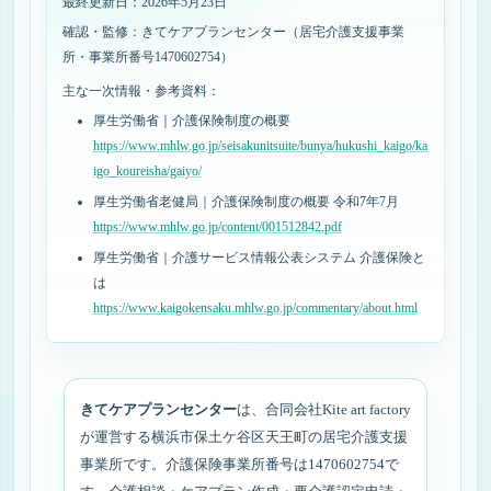
最終更新日：2026年5月23日
確認・監修：きてケアプランセンター（居宅介護支援事業
所・事業所番号1470602754）
主な一次情報・参考資料：
厚生労働省｜介護保険制度の概要
https://www.mhlw.go.jp/seisakunitsuite/bunya/hukushi_kaigo/ka
igo_koureisha/gaiyo/
厚生労働省老健局｜介護保険制度の概要 令和7年7月
https://www.mhlw.go.jp/content/001512842.pdf
厚生労働省｜介護サービス情報公表システム 介護保険と
は
https://www.kaigokensaku.mhlw.go.jp/commentary/about.html
きてケアプランセンター
は、合同会社Kite art factory
が運営する横浜市保土ケ谷区天王町の居宅介護支援
事業所です。介護保険事業所番号は1470602754で