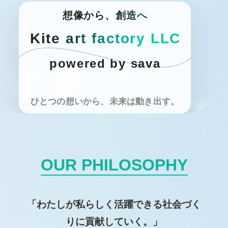
想
像
か
ら
、
創
造
へ
K
i
t
e
a
r
t
f
a
c
t
o
r
y
L
L
C
powered by sava
ひとつの想いから、未来は動き出す。
OUR PHILOSOPHY
「わたしが私らしく活躍できる社会づく
りに貢献していく。」