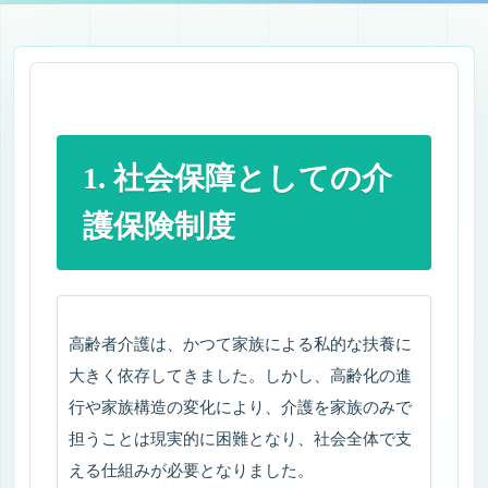
Kite（きて）ちゃんの独り言 ※ご本人・ご家
族様向け
Kiteから、介護を受けるご本人様へ
1. 社会保障としての介
Kiteから、ご家族様へ
護保険制度
ご本人様・ご家族様へ ― 決める前に読んでいただきたい
こと ―
ケアプランってなに
高齢者介護は、かつて家族による私的な扶養に
3色パステルアート｜創作と交流を楽しむアート活動
大きく依存してきました。しかし、高齢化の進
行や家族構造の変化により、介護を家族のみで
スウェーデン発祥のタッチケア「タクティールケア」の
担うことは現実的に困難となり、社会全体で支
理論と実践
える仕組みが必要となりました。
ご相談、お問い合わせページ