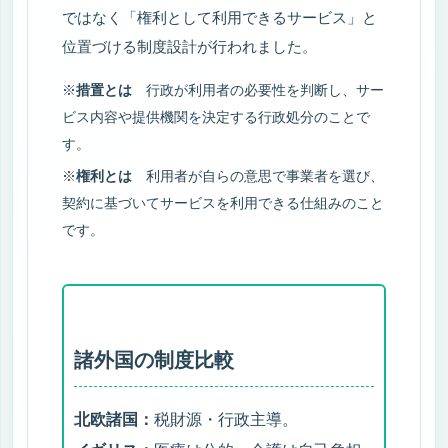
ではなく「権利として利用できるサービス」と
なぜケアマネジャーの仕事は大変と言われるのか
位置づける制度設計が行われました。
臨床社会学の観点から見たケアマネジャー業務
※
措置とは
行政が利用者の必要性を判断し、サー
ビス内容や提供機関を決定する行政処分のことで
臨床の思考法｜現代思想とケアマネジメント
す。
日々の支援に光を戻す｜現代思想とケアマネの実践知
※
権利とは
利用者が自らの意思で事業者を選び、
契約に基づいてサービスを利用できる仕組みのこと
医療・介護現場にFAXと紙媒体が残る理由
です。
ケアマネ記録編｜記録が支援を守る理由
医療・介護を志すあなたへ｜人の暮らしに希望をつなぐ
仕事
諸外国の制度比較
横浜市のケアマネジャー・介護相談 対応エリ
北欧諸国：
税財源・行政主導。
ア一覧