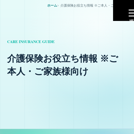
ホーム
介護保険お役立ち情報 ※ご本人・ご家族様向け
提供サービス
ME
きてケアプランセンター居宅介護支援事業所
重要事項説明書・居宅介護支援
介護保険お役立ち情報 ※ご
ケアプラン作成・居宅介護支援の相談
本人・ご家族様向け
個人情報保護規定・きてケアプランセンター
サービス提供の流れ・ケアプラン作成まで
介護保険申請・要介護認定の相談
退院前後の支援｜病院から在宅生活へつなぐ準備
病院や介護サービスとの連絡｜自宅で暮らすための相談