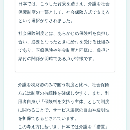
日本では、こうした背景を踏まえ、介護を社会
保障制度の一部として、社会保険方式で支える
sava（さば）くんの雑談ページ ※医療介護従
という選択がなされました。
事者向け
社会保険制度とは、あらかじめ保険料を負担し
合い、必要となったときに給付を受ける仕組み
医療・介護従事者の心が軽くなるエピソード集 Episode
であり、医療保険や年金制度と同様に、負担と
1
給付の関係が明確である点が特徴です。
医療・介護従事者の心が軽くなるエピソード集 Episode
2
もっと医療・介護従事者の心が軽くなるエピソード集 Ep
介護を税財源のみで賄う制度と比べ、社会保険
isode 3
方式は制度の持続性を確保しやすく、また、利
制度は同じ。運用は別物。 ケアマネが知っている4+1自
用者自身が「保険料を支払う主体」として制度
治体の話
に関わることで、サービス選択の自由や透明性
を担保できるとされています。
ケアマネジャー実務編 ※ケアマネジャー向け
この考え方に基づき、日本では介護を「措置」