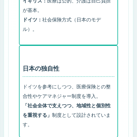
イギリス：
医療は公的、介護は自己負担
保土ヶ谷区の地域別介護・生活支援情報
が基本。
ドイツ：
社会保険方式（日本のモデ
横浜市西区でケアマネジャーをお探しの方へ
ル）。
横浜市中区でケアマネジャーをお探しの方へ
横浜市南区でケアマネジャーをお探しの方へ
横浜市内またその他の市区町村（京浜エリア）のケアマ
日本の独自性
ネ相談｜きてケアプランセンター
保土ヶ谷区内の医療機関
ドイツを参考にしつつ、医療保険との整
横浜市西区内の医療機関
合性やケアマネジャー制度を導入。
「社会全体で支えつつ、地域性と個別性
横浜市中区内の医療機関
を重視する」
制度として設計されていま
保土ケ谷区・西区・中区の歯科医院・訪問歯科診療
す。
保土ケ谷区・西区・中区の在宅対応薬局・訪問薬剤管理