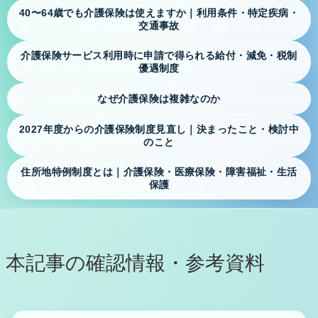
リンク集
40〜64歳でも介護保険は使えますか｜利用条件・特定疾病・
交通事故
交通のご案内
介護保険サービス利用時に申請で得られる給付・減免・税制
優遇制度
Kite art factory LLC プライバシーポリシー
なぜ介護保険は複雑なのか
2027年度からの介護保険制度見直し｜決まったこと・検討中
Prologue プロローグ
のこと
住所地特例制度とは｜介護保険・医療保険・障害福祉・生活
保護
介護保険お役立ち情報 ※ご本人・ご家族様向
け
地域包括支援センターの役割
本記事の確認情報・参考資料
居宅介護支援事業所とは｜ケアマネジャーに相談できる
こと