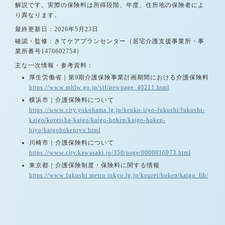
解説です。実際の保険料は所得段階、年度、住所地の保険者によ
り異なります。
最終更新日：2026年5月23日
確認・監修：きてケアプランセンター（居宅介護支援事業所・事
業所番号1470602754）
主な一次情報・参考資料：
厚生労働省｜第9期介護保険事業計画期間における介護保険料
https://www.mhlw.go.jp/stf/newpage_40211.html
横浜市｜介護保険料について
https://www.city.yokohama.lg.jp/kenko-iryo-fukushi/fukushi-
kaigo/koreisha-kaigo/kaigo-hoken/kaigo-hoken-
hiyo/kaigohokenryo.html
川崎市｜介護保険料について
https://www.city.kawasaki.jp/350/page/0000016973.html
東京都｜介護保険制度・保険料に関する情報
https://www.fukushi.metro.tokyo.lg.jp/kourei/hoken/kaigo_lib/