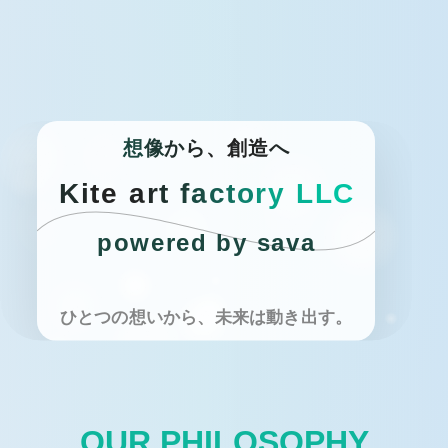
想
像
か
ら
、
創
造
へ
K
i
t
e
a
r
t
f
a
c
t
o
r
y
L
L
C
powered by sava
ひとつの想いから、未来は動き出す。
OUR PHILOSOPHY