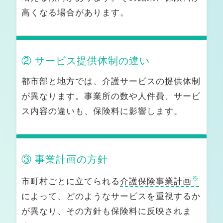
高くなる場合があります。
各種制度のおはなし
生活保護制度について
② サービス提供体制の違い
障害福祉サービスと支援制度
都市部と地方では、介護サービスの提供体制
が異なります。事業所の数や人件費、サービ
医療費を軽減する制度について
ス内容の違いも、保険料に影響します。
難病・がん・医療依存度の高い方の支援制度
障害者手帳の種類と申請方法
③ 事業計画の方針
介護離職を防ぐための仕事と介護の両立支援
※
市町村ごとに立てられる
介護保険事業計画
成年後見制度・任意後見・日常生活自立支援事業
によって、どのようなサービスを重視するか
が異なり、その方針も保険料に反映されま