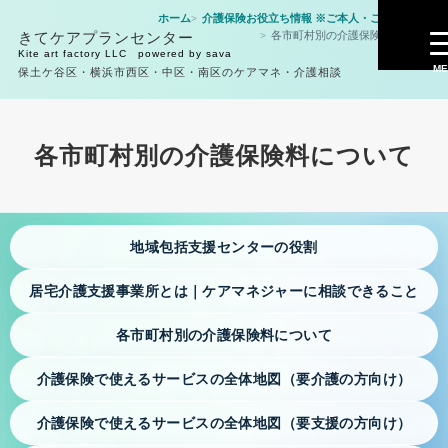
ホーム
介護保険お役立ち情報 ※ご本人・ご家族様向け
きてケアプランセンター
各市町村別の介護保険料について
提供サービス
Kite art factory LLC powered by sava
ME
保土ケ谷区・横浜市西区・中区・南区のケアマネ・介護相談
きてケアプランセンター居宅介護支援事業所
重要事項説明書・居宅介護支援
各市町村別の介護保険料について
ケアプラン作成・居宅介護支援の相談
個人情報保護規定・きてケアプランセンター
地域包括支援センターの役割
サービス提供の流れ・ケアプラン作成まで
居宅介護支援事業所とは｜ケアマネジャーに相談できること
介護保険申請・要介護認定の相談
各市町村別の介護保険料について
退院前後の支援｜病院から在宅生活へつなぐ準備
介護保険で使えるサービスの全体地図（要介護の方向け）
病院や介護サービスとの連絡｜自宅で暮らすための相談
介護保険で使えるサービスの全体地図（要支援の方向け）