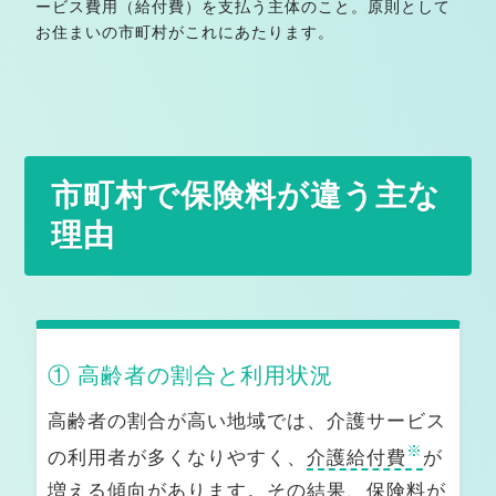
ービス費用（給付費）を支払う主体のこと。原則として
保土ヶ谷区の地域別介護・生活支援情報
お住まいの市町村がこれにあたります。
横浜市西区でケアマネジャーをお探しの方へ
横浜市中区でケアマネジャーをお探しの方へ
横浜市南区でケアマネジャーをお探しの方へ
市町村で保険料が違う主な
横浜市内またその他の市区町村（京浜エリア）のケアマ
理由
ネ相談｜きてケアプランセンター
保土ヶ谷区内の医療機関
横浜市西区内の医療機関
① 高齢者の割合と利用状況
横浜市中区内の医療機関
高齢者の割合が高い地域では、介護サービス
保土ケ谷区・西区・中区の歯科医院・訪問歯科診療
※
の利用者が多くなりやすく、
介護給付費
が
保土ケ谷区・西区・中区の在宅対応薬局・訪問薬剤管理
増える傾向があります。その結果、保険料が