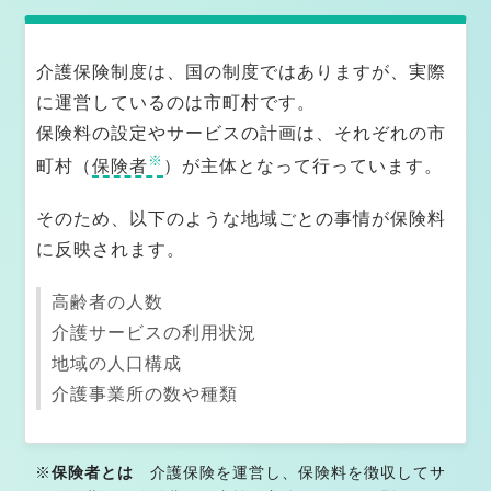
なぜケアマネジャーの仕事は大変と言われるのか
介護保険制度は、国の制度ではありますが、実際
臨床社会学の観点から見たケアマネジャー業務
に運営しているのは市町村です。
保険料の設定やサービスの計画は、それぞれの市
臨床の思考法｜現代思想とケアマネジメント
※
町村（
保険者
）が主体となって行っています。
日々の支援に光を戻す｜現代思想とケアマネの実践知
そのため、以下のような地域ごとの事情が保険料
医療・介護現場にFAXと紙媒体が残る理由
に反映されます。
ケアマネ記録編｜記録が支援を守る理由
高齢者の人数
医療・介護を志すあなたへ｜人の暮らしに希望をつなぐ
介護サービスの利用状況
仕事
地域の人口構成
介護事業所の数や種類
横浜市のケアマネジャー・介護相談 対応エリ
ア一覧
※
保険者とは
介護保険を運営し、保険料を徴収してサ