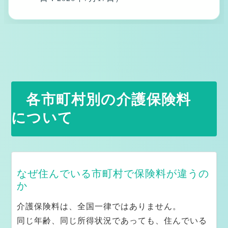
Kite（きて）ちゃんの独り言 ※ご本人・ご家
族様向け
Kiteから、介護を受けるご本人様へ
Kiteから、ご家族様へ
各市町村別の介護保険料
について
ご本人様・ご家族様へ ― 決める前に読んでいただきたい
こと ―
ケアプランってなに
なぜ住んでいる市町村で保険料が違うの
3色パステルアート｜創作と交流を楽しむアート活動
か
スウェーデン発祥のタッチケア「タクティールケア」の
介護保険料は、全国一律ではありません。
理論と実践
同じ年齢、同じ所得状況であっても、住んでいる
ご相談、お問い合わせページ