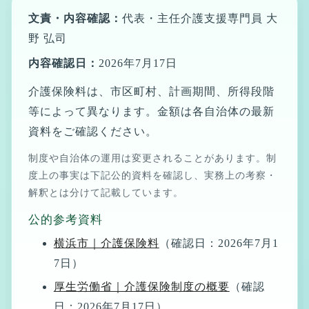
各市町村別の介護保険料について
文責・内容確認：
代表・主任介護支援専門員 大
介護保険で使えるサービスの全体地図（要介護の方向
野 弘司
け）
内容確認日：
2026年7月17日
介護保険で使えるサービスの全体地図（要支援の方向
介護保険料は、市区町村、計画期間、所得段階
け）
等によって異なります。金額は各自治体の最新
40〜64歳でも介護保険は使えますか｜利用条件・特定疾
資料をご確認ください。
病・交通事故
制度や自治体の運用は変更されることがあります。制
介護保険サービス利用時に申請で得られる給付・減免・
度上の事実は下記公的資料を確認し、実務上の考察・
税制優遇制度
解釈とは分けて記載しています。
なぜ介護保険は複雑なのか
公的参考資料
2027年度からの介護保険制度見直し｜決まったこと・検
横浜市｜介護保険料
（確認日：2026年7月1
討中のこと
7日）
住所地特例制度とは｜介護保険・医療保険・障害福祉・
厚生労働省｜介護保険制度の概要
（確認
生活保護
日：2026年7月17日）