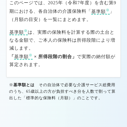
このページでは、2025年（令和7年度）を含む第9
※
期における、各自治体の介護保険料「
基準額
」
（月額の目安）を一覧にまとめます。
※
基準額
は、実際の保険料を計算する際の土台と
なる金額で、ご本人の保険料は所得段階により増
減します。
※
「
基準額
× 所得段階の割合」
で実際の納付額が
算定されます。
※
基準額とは
その自治体で必要な介護サービス総費用
のうち、65歳以上の方が負担すべき分を人数で割って算
出した「標準的な保険料（月額）」のことです。