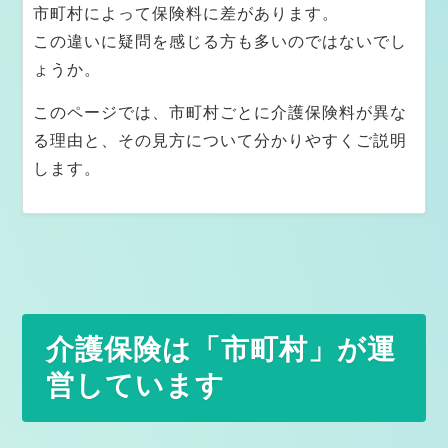
市町村によって保険料に差があります。
この違いに疑問を感じる方も多いのではないでし
sava（さば）くんの雑談ページ ※医療介護従
ょうか。
事者向け
このページでは、市町村ごとに介護保険料が異な
る理由と、その見方について分かりやすくご説明
医療・介護従事者の心が軽くなるエピソード集 Episode
します。
1
医療・介護従事者の心が軽くなるエピソード集 Episode
2
もっと医療・介護従事者の心が軽くなるエピソード集 Ep
isode 3
制度は同じ。運用は別物。 ケアマネが知っている4+1自
介護保険は「市町村」が運
治体の話
営しています
ケアマネジャー実務編 ※ケアマネジャー向け