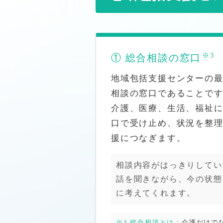
各種制度のおはなし
生活保護制度について
※3
① 総合相談の窓口
障害福祉サービスと支援制度
医療費を軽減する制度について
地域包括支援センターの
相談の窓口であることで
難病・がん・医療依存度の高い方の支援制度
介護、医療、生活、福祉
障害者手帳の種類と申請方法
口で受け止め、状況を整
介護離職を防ぐための仕事と介護の両立支援
援につなぎます。
成年後見制度・任意後見・日常生活自立支援事業
相談内容がはっきりしてい
話を聞きながら、今の状態
に考えてくれます。
※3 総合相談とは：
介護だけで