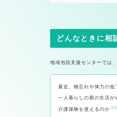
sava（さば）くんの雑談ペ
医療・介護従事者の心が軽くなるエピソード集 Episod
医療・介護従事者の心が軽くなるエピソード集 Episod
もっと医療・介護従事者の心が軽くなるエピソード集 Ep
どんなときに相
制度は同じ。運用は別物。 ケアマネが知っている4+
ケアマネジャー実務編 ※ケ
地域包括支援センターでは
なぜケアマネジャーの仕事は大変と言われるのか
臨床社会学の観点から見たケアマネジャー業務
最近、物忘れや体力の低
臨床の思考法｜現代思想とケアマネジメント
日々の支援に光を戻す｜現代思想とケアマネの実践
一人暮らしの親の生活が
医療・介護現場にFAXと紙媒体が残る理由
※2
介護保険を使えるのか
ケアマネ記録編｜記録が支援を守る理由