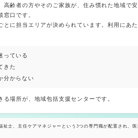
、高齢者の方やそのご家族が、住み慣れた地域で
と・検討中のこと
談窓口です。
祉・生活保護
ごとに担当エリアが決められています。利用にあ
言 ※ご本人・ご家族様向け
迷っている
てきた
か分からない
たいこと ―
きる場所が、地域包括支援センターです。
動
」の理論と実践
福祉士、主任ケアマネジャーという3つの専門職が配置され、