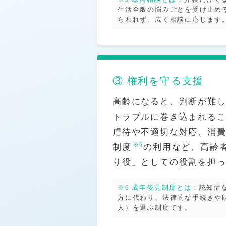
生活全般の悩みごとを受け止め
らわれず、広く相談に応じます
③ 権利を守る支援
高齢になると、判断が難
トラブルに巻き込まれる
虐待や不適切な対応、消
※6
制度
の利用など、高齢
り役」としての役割を担
※6 成年後見制度とは：
認知症
方に代わり、法律的な手続きや
人）を選ぶ制度です。