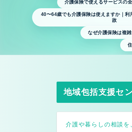
介護保険で使えるサービスの
Kite art factory LLC 
40〜64歳でも介護保険は使えますか｜
故
Prologue プロローグ
なぜ介護保険は複雑
介護保険お役立ち情報 ※ご
地域包括支援センターの役割
居宅介護支援事業所とは｜ケアマネジャーに相談で
各市町村別の介護保険料について
地域包括支援セ
介護保険で使えるサービスの全体地図（要介護の方
介護保険で使えるサービスの全体地図（要支援の方
40〜64歳でも介護保険は使えますか｜利用条件・
介護や暮らしの相談を
介護保険サービス利用時に申請で得られる給付・減