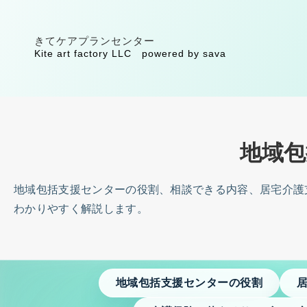
提供サービス
きてケアプランセンター
Kite art factory LLC powered by sava
きてケアプランセンター居宅介護支援事業所
重要事項説明書・居宅介護支援
ケアプラン作成・居宅介護支援の相談
個人情報保護規定・きてケアプランセンター
地域包
サービス提供の流れ・ケアプラン作成まで
介護保険申請・要介護認定の相談
地域包括支援センターの役割、相談できる内容、居宅介護
退院前後の支援｜病院から在宅生活へつなぐ準備
わかりやすく解説します。
病院や介護サービスとの連絡｜自宅で暮らすための
リンク集
交通のご案内
地域包括支援センターの役割