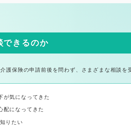
ージ ※医療介護従事者向け
e 1
e 2
isode 3
談できるのか
1自治体の話
アマネジャー向け
、介護保険の申請前後を問わず、さまざまな相談を
下が気になってきた
知
心配になってきた
知りたい