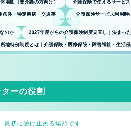
全体地図（要介護の方向け）
介護保険で使えるサービス
プライバシーポリシー
利用条件・特定疾病・交通事
介護保険サービス利用時
SCROLL
なのか
2027年度からの介護保険制度見直し｜決まっ
住所地特例制度とは｜介護保険・医療保険・障害福祉・生活保
本人・ご家族様向け
きること
ンターの役割
向け）
向け）
特定疾病・交通事故
、最初に受け止める場所です
免・税制優遇制度