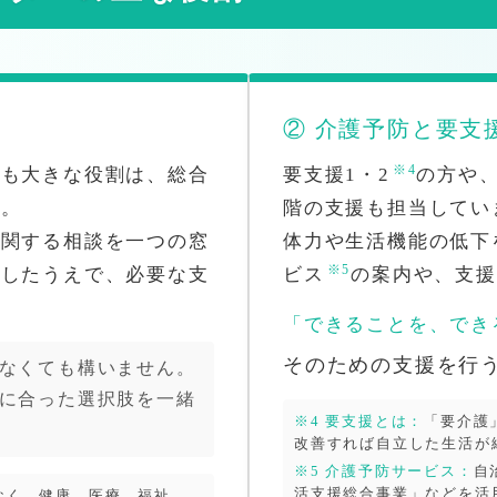
② 介護予防と要支
※4
最も大きな役割は、総合
要支援1・2
の方や
す。
階の支援も担当してい
に関する相談を一つの窓
体力や生活機能の低下
※5
理したうえで、必要な支
ビス
の案内や、支援
「できることを、でき
そのための支援を行
なくても構いません。
に合った選択肢を一緒
※4 要支援とは：
「要介護
改善すれば自立した生活が
※5 介護予防サービス：
自
活支援総合事業」などを活
なく、健康、医療、福祉、