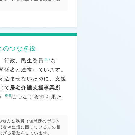
とのつなぎ役
※7
、行政、民生委員
な
関係者と連携しています。
え込ませないために、支援
じて
居宅介護支援事業所
※8
）
につなぐ役割も果た
の地方公務員（無報酬のボラン
齢者や生活に困っている方の相
なげる活動をしています。