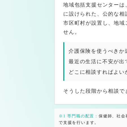
なぜ介護保険は複雑なのか
地域包括支援センターは
2027年度からの介護保険制度見直し｜決まったこ
に設けられた、公的な相
住所地特例制度とは｜介護保険・医療保険・障害福
市区町村が設置し、地域
せん。
Kite（きて）ちゃんの独り
介護保険を使うべきか
Kiteから、介護を受けるご本人様へ
最近の生活に不安が出
Kiteから、ご家族様へ
どこに相談すればよい
ご本人様・ご家族様へ ― 決める前に読んでいただき
ケアプランってなに
そうした段階から相談で
3色パステルアート｜創作と交流を楽しむアート活
スウェーデン発祥のタッチケア「タクティールケア
ご相談、お問い合わせページ
※1 専門職の配置：
保健師、社会
で支援を行います。