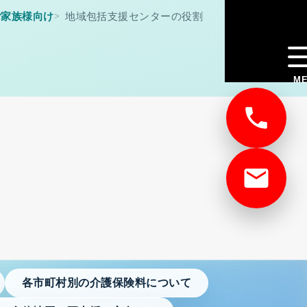
ご家族様向け
地域包括支援センターの役割
ME
各市町村別の介護保険料について