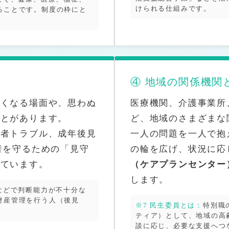
けられる仕組みです。
ることです。制度の枠にと
。
④ 地域の関係機関
しくなる場面や、思わぬ
医療機関、介護事業所
ことがあります。
ど、地域のさまざまな
費者トラブル、成年後見
一人の問題を一人で抱
者を守るための「見守
の輪を広げ、状況に応
っています。
（ケアプランセンター
します。
などで判断能力が不十分な
財産管理を行う人（後見
※7 民生委員とは：
特別職
ティア）として、地域の高
談に応じ、必要な支援へつ