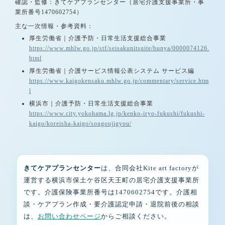
確認・監修：きてケアプランセンター（居宅介護支援事業所・事
業所番号1470602754）
主な一次情報・参考資料：
厚生労働省｜介護予防・日常生活支援総合事業
https://www.mhlw.go.jp/stf/seisakunitsuite/bunya/0000074126.
html
厚生労働省｜介護サービス情報公表システム サービス編
https://www.kaigokensaku.mhlw.go.jp/commentary/service.htm
l
横浜市｜介護予防・日常生活支援総合事業
https://www.city.yokohama.lg.jp/kenko-iryo-fukushi/fukushi-
kaigo/koreisha-kaigo/sougoujigyou/
きてケアプランセンター
は、合同会社Kite art factoryが
運営する横浜市保土ケ谷区天王町の居宅介護支援事業所
です。介護保険事業所番号は1470602754です。介護相
談・ケアプラン作成・要介護認定申請・退院前後の相談
は、
お問い合わせページ
からご相談ください。