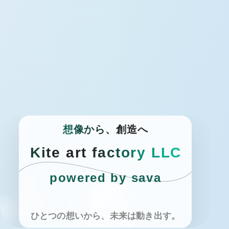
トップページへ戻る
想
像
か
ら
、
創
造
へ
K
i
t
e
a
r
t
f
a
c
t
o
r
y
L
L
C
powered by sava
ひとつの想いから、未来は動き出す。