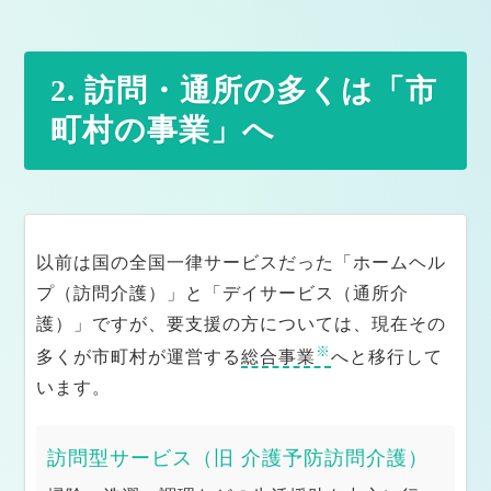
各種制度のおはなし
2. 訪問・通所の多くは「市
町村の事業」へ
生活保護制度について
障害福祉サービスと支援制度
医療費を軽減する制度について
以前は国の全国一律サービスだった「ホームヘル
難病・がん・医療依存度の高い方の支援制度
プ（訪問介護）」と「デイサービス（通所介
障害者手帳の種類と申請方法
護）」ですが、要支援の方については、現在その
※
多くが市町村が運営する
総合事業
へと移行して
介護離職を防ぐための仕事と介護の両立支援
います。
成年後見制度・任意後見・日常生活自立支援事業
訪問型サービス（旧 介護予防訪問介護）