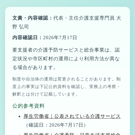
各市町村別の介護保険料について
介護保険で使えるサービスの全体地図（要介護の方向
文責・内容確認：
代表・主任介護支援専門員 大
け）
野 弘司
介護保険で使えるサービスの全体地図（要支援の方向
内容確認日：
2026年7月17日
け）
要支援者の介護予防サービスと総合事業は、認
40〜64歳でも介護保険は使えますか｜利用条件・特定疾
定状況や市区町村の運用により利用方法が異な
病・交通事故
る場合があります。
介護保険サービス利用時に申請で得られる給付・減免・
制度や自治体の運用は変更されることがあります。制
税制優遇制度
度上の事実は下記公的資料を確認し、実務上の考察・
なぜ介護保険は複雑なのか
解釈とは分けて記載しています。
2027年度からの介護保険制度見直し｜決まったこと・検
公的参考資料
討中のこと
厚生労働省｜公表されている介護サービス
住所地特例制度とは｜介護保険・医療保険・障害福祉・
（確認日：2026年7月17日）
生活保護