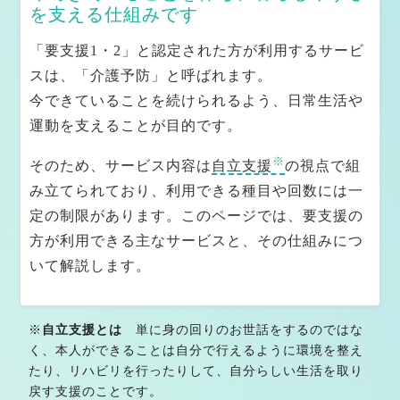
を支える仕組みです
「要支援1・2」と認定された方が利用するサービ
sava（さば）くんの雑談ページ ※医療介護従
スは、「介護予防」と呼ばれます。
事者向け
今できていることを続けられるよう、日常生活や
運動を支えることが目的です。
医療・介護従事者の心が軽くなるエピソード集 Episode
1
※
そのため、サービス内容は
自立支援
の視点で組
医療・介護従事者の心が軽くなるエピソード集 Episode
み立てられており、利用できる種目や回数には一
定の制限があります。このページでは、要支援の
2
方が利用できる主なサービスと、その仕組みにつ
もっと医療・介護従事者の心が軽くなるエピソード集 Ep
いて解説します。
isode 3
制度は同じ。運用は別物。 ケアマネが知っている4+1自
※
自立支援とは
単に身の回りのお世話をするのではな
治体の話
く、本人ができることは自分で行えるように環境を整え
たり、リハビリを行ったりして、自分らしい生活を取り
ケアマネジャー実務編 ※ケアマネジャー向け
戻す支援のことです。