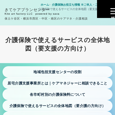
ホーム
介護保険お役立ち情報 ※ご本人・ご家族様向け
きてケアプランセンター
介護保険で使えるサービスの全体地図（要支援の方向け）
提供サービス
Kite art factory LLC powered by sava
ME
保土ケ谷区・横浜市西区・中区・南区のケアマネ・介護相談
きてケアプランセンター居宅介護支援事業所
重要事項説明書・居宅介護支援
介護保険で使えるサービスの全体地
図（要支援の方向け）
ケアプラン作成・居宅介護支援の相談
個人情報保護規定・きてケアプランセンター
サービス提供の流れ・ケアプラン作成まで
地域包括支援センターの役割
介護保険申請・要介護認定の相談
居宅介護支援事業所とは｜ケアマネジャーに相談できること
退院前後の支援｜病院から在宅生活へつなぐ準備
各市町村別の介護保険料について
病院や介護サービスとの連絡｜自宅で暮らすための相談
介護保険で使えるサービスの全体地図（要介護の方向け）