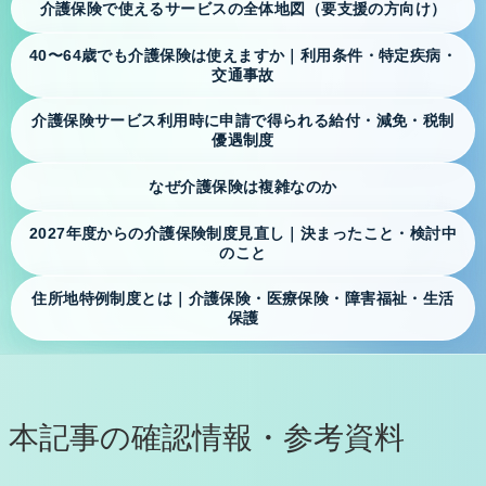
リンク集
介護保険で使えるサービスの全体地図（要支援の方向け）
交通のご案内
40〜64歳でも介護保険は使えますか｜利用条件・特定疾病・
交通事故
介護保険サービス利用時に申請で得られる給付・減免・税制
Kite art factory LLC プライバシーポリシー
優遇制度
なぜ介護保険は複雑なのか
Prologue プロローグ
2027年度からの介護保険制度見直し｜決まったこと・検討中
のこと
介護保険お役立ち情報 ※ご本人・ご家族様向
住所地特例制度とは｜介護保険・医療保険・障害福祉・生活
保護
け
地域包括支援センターの役割
居宅介護支援事業所とは｜ケアマネジャーに相談できる
本記事の確認情報・参考資料
こと