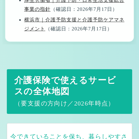
厚生労働省｜介護予防・日常生活支援総合
事業の指針
（確認日：2026年7月17日）
Kite（きて）ちゃんの独り言 ※ご本人・ご家
横浜市｜介護予防支援と介護予防ケアマネ
ジメント
（確認日：2026年7月17日）
族様向け
Kiteから、介護を受けるご本人様へ
Kiteから、ご家族様へ
ご本人様・ご家族様へ ― 決める前に読んでいただきたい
介護保険で使えるサービ
こと ―
スの全体地図
ケアプランってなに
（要支援の方向け／2026年時点）
3色パステルアート｜創作と交流を楽しむアート活動
スウェーデン発祥のタッチケア「タクティールケア」の
理論と実践
今できていることを保ち、暮らしやすさ
ご相談、お問い合わせページ