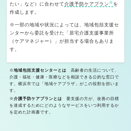
※
たい」など）に合わせて
介護予防ケアプラン
を
保土ヶ谷区の地域別介護・生活支援情報
作成します。
横浜市西区でケアマネジャーをお探しの方へ
※一部の地域や状況によっては、地域包括支援セ
ンターから委託を受けた「居宅介護支援事業所
横浜市中区でケアマネジャーをお探しの方へ
（ケアマネジャー）」が担当する場合もありま
横浜市南区でケアマネジャーをお探しの方へ
す。
横浜市内またその他の市区町村（京浜エリア）のケアマ
ネ相談｜きてケアプランセンター
※
地域包括支援センターとは
高齢者の生活について、
介護・福祉・健康・医療などを相談できる公的な窓口で
保土ヶ谷区内の医療機関
す。横浜市では「地域ケアプラザ」がこの役割を担いま
横浜市西区内の医療機関
す。
※
介護予防ケアプランとは
要支援の方が、改善の目標
横浜市中区内の医療機関
を達成するためにどのようなサービスをいつ利用するか
を定めた計画書です。
保土ケ谷区・西区・中区の歯科医院・訪問歯科診療
保土ケ谷区・西区・中区の在宅対応薬局・訪問薬剤管理